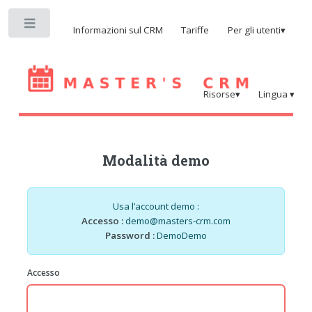
Toggle
Informazioni sul CRM
Tariffe
Per gli utenti▾
Risorse▾
Lingua ▾
Modalità demo
Usa l’account demo :
Accesso :
demo@masters-crm.com
Password :
DemoDemo
Accesso