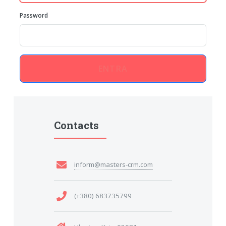
Password
ENTRA
Contacts
inform@masters-crm.com
(+380) 683735799